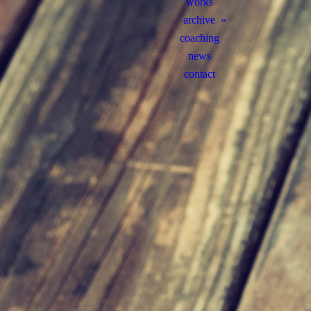
works
archive
coaching
news
contact