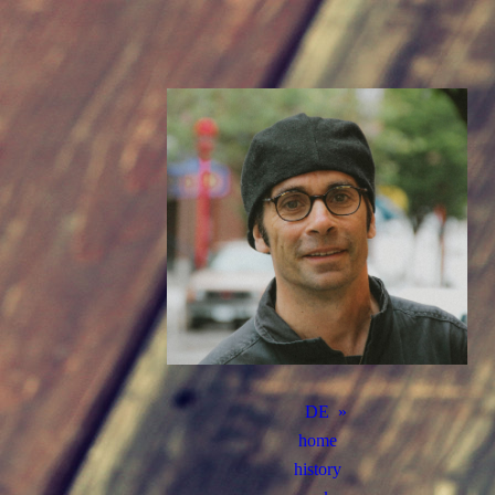
DE
home
history